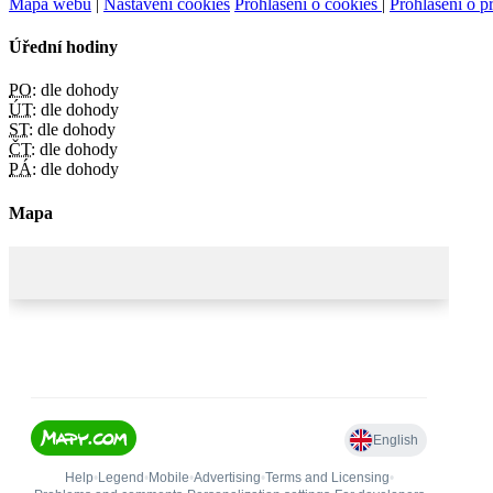
Mapa webu
|
Nastavení cookies
Prohlášení o cookies
|
Prohlášení o př
Úřední hodiny
PO:
dle dohody
ÚT:
dle dohody
ST:
dle dohody
ČT:
dle dohody
PÁ:
dle dohody
Mapa