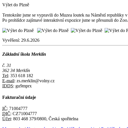
Výlet do Plzně
Tentokráte jsme se vypravili do Muzea loutek na Náměstí republiky v 
Po prohlídce zajímavé interaktivní expozice jsme se přesunuli do Zoo
Vyvěšení:
29.6.2026
Základní škola Merklín
č. 31
362 34 Merklín
Tel:
353 618 182
E-mail:
zs.merklin@volny.cz
IDDS:
gu9mprx
Fakturační údaje
IČ:
71004777
DIČ:
CZ71004777
Účet:
803 468 379/0800, Česká spořitelna