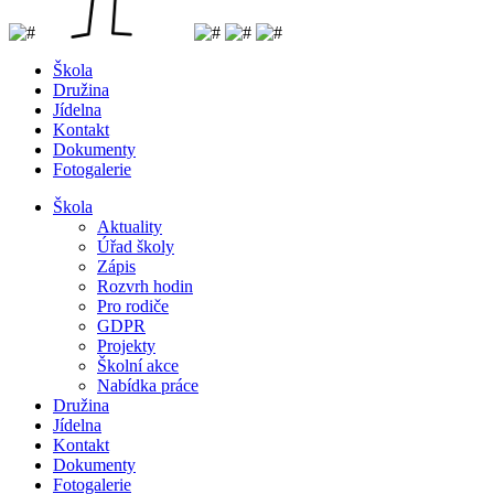
Škola
Družina
Jídelna
Kontakt
Dokumenty
Fotogalerie
Škola
Aktuality
Úřad školy
Zápis
Rozvrh hodin
Pro rodiče
GDPR
Projekty
Školní akce
Nabídka práce
Družina
Jídelna
Kontakt
Dokumenty
Fotogalerie