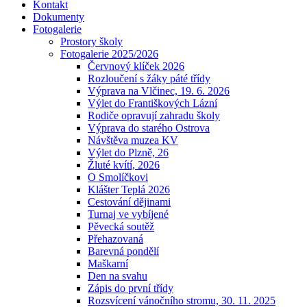
Kontakt
Dokumenty
Fotogalerie
Prostory školy
Fotogalerie 2025/2026
Červnový klíček 2026
Rozloučení s žáky páté třídy
Výprava na Vlčinec, 19. 6. 2026
Výlet do Františkových Lázní
Rodiče opravují zahradu školy
Výprava do starého Ostrova
Návštěva muzea KV
Výlet do Plzně, 26
Žluté kvítí, 2026
O Smolíčkovi
Klášter Teplá 2026
Cestování dějinami
Turnaj ve vybíjené
Pěvecká soutěž
Přehazovaná
Barevná pondělí
Maškarní
Den na svahu
Zápis do první třídy
Rozsvícení vánočního stromu, 30. 11. 2025