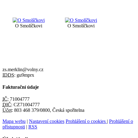
O Smolíčkovi
O Smolíčkovi
zs.merklin@volny.cz
IDDS:
gu9mprx
Fakturační údaje
IČ:
71004777
DIČ:
CZ71004777
Účet:
803 468 379/0800, Česká spořitelna
Mapa webu
|
Nastavení cookies
Prohlášení o cookies
|
Prohlášení o
přístupnosti
|
RSS