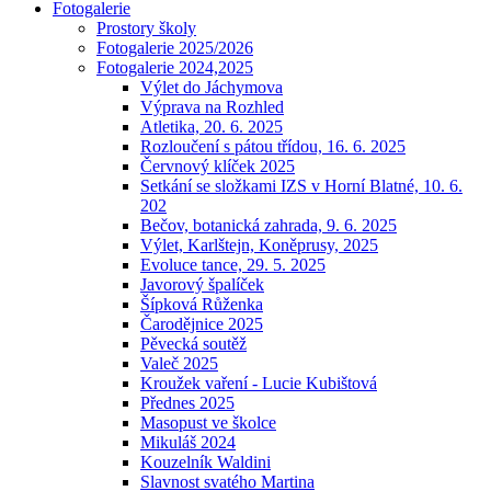
Fotogalerie
Prostory školy
Fotogalerie 2025/2026
Fotogalerie 2024,2025
Výlet do Jáchymova
Výprava na Rozhled
Atletika, 20. 6. 2025
Rozloučení s pátou třídou, 16. 6. 2025
Červnový klíček 2025
Setkání se složkami IZS v Horní Blatné, 10. 6.
202
Bečov, botanická zahrada, 9. 6. 2025
Výlet, Karlštejn, Koněprusy, 2025
Evoluce tance, 29. 5. 2025
Javorový špalíček
Šípková Růženka
Čarodějnice 2025
Pěvecká soutěž
Valeč 2025
Kroužek vaření - Lucie Kubištová
Přednes 2025
Masopust ve školce
Mikuláš 2024
Kouzelník Waldini
Slavnost svatého Martina