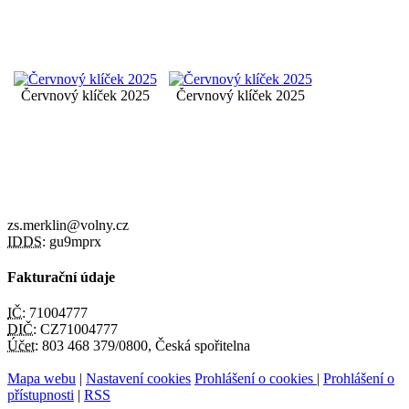
Červnový klíček 2025
Červnový klíček 2025
zs.merklin@volny.cz
IDDS:
gu9mprx
Fakturační údaje
IČ:
71004777
DIČ:
CZ71004777
Účet:
803 468 379/0800, Česká spořitelna
Mapa webu
|
Nastavení cookies
Prohlášení o cookies
|
Prohlášení o
přístupnosti
|
RSS