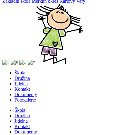
Základní
škola
Merklín
okres Karlovy Vary
Škola
Družina
Jídelna
Kontakt
Dokumenty
Fotogalerie
Škola
Družina
Jídelna
Kontakt
Dokumenty