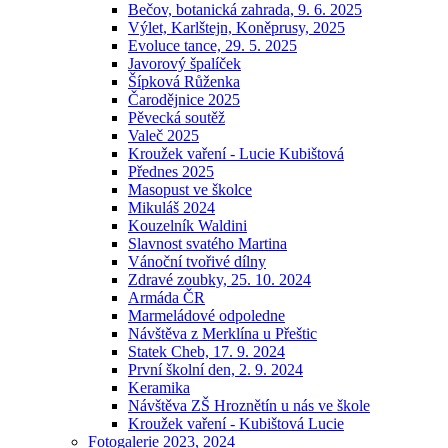
Bečov, botanická zahrada, 9. 6. 2025
Výlet, Karlštejn, Koněprusy, 2025
Evoluce tance, 29. 5. 2025
Javorový špalíček
Šípková Růženka
Čarodějnice 2025
Pěvecká soutěž
Valeč 2025
Kroužek vaření - Lucie Kubištová
Přednes 2025
Masopust ve školce
Mikuláš 2024
Kouzelník Waldini
Slavnost svatého Martina
Vánoční tvořivé dílny
Zdravé zoubky, 25. 10. 2024
Armáda ČR
Marmeládové odpoledne
Návštěva z Merklína u Přeštic
Statek Cheb, 17. 9. 2024
První školní den, 2. 9. 2024
Keramika
Návštěva ZŠ Hroznětín u nás ve škole
Kroužek vaření - Kubištová Lucie
Fotogalerie 2023, 2024