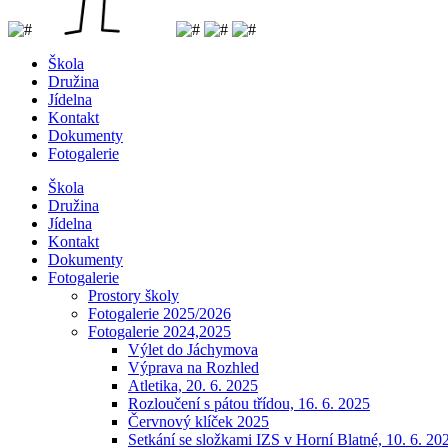
Škola
Družina
Jídelna
Kontakt
Dokumenty
Fotogalerie
Škola
Družina
Jídelna
Kontakt
Dokumenty
Fotogalerie
Prostory školy
Fotogalerie 2025/2026
Fotogalerie 2024,2025
Výlet do Jáchymova
Výprava na Rozhled
Atletika, 20. 6. 2025
Rozloučení s pátou třídou, 16. 6. 2025
Červnový klíček 2025
Setkání se složkami IZS v Horní Blatné, 10. 6. 20