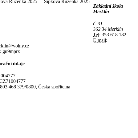
ková Růženka 2025
Šípková Růženka 2025
Základní škola
Merklín
č. 31
362 34 Merklín
Tel:
353 618 182
E-mail:
rklin@volny.cz
:
gu9mprx
rační údaje
004777
CZ71004777
803 468 379/0800, Česká spořitelna