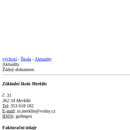
výchozí
-
Škola
-
Aktuality
Aktuality
Žádný dokument.
Základní škola Merklín
č. 31
362 34 Merklín
Tel:
353 618 182
E-mail:
zs.merklin@volny.cz
IDDS:
gu9mprx
Fakturační údaje