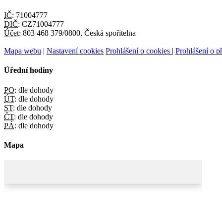
IČ:
71004777
DIČ:
CZ71004777
Účet:
803 468 379/0800, Česká spořitelna
Mapa webu
|
Nastavení cookies
Prohlášení o cookies
|
Prohlášení o př
Úřední hodiny
PO:
dle dohody
ÚT:
dle dohody
ST:
dle dohody
ČT:
dle dohody
PÁ:
dle dohody
Mapa