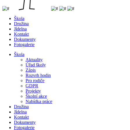
Škola
Družina
Jídelna
Kontakt
Dokumenty
Fotogalerie
Škola
Aktuality
Úřad školy
Zápis
Rozvrh hodin
Pro rodiče
GDPR
Projekty
Školní akce
Nabídka práce
Družina
Jídelna
Kontakt
Dokumenty
Fotogalerie