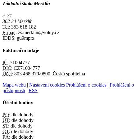
Základní škola Merklín
č. 31
362 34 Merklín
Tel:
353 618 182
E-mail:
zs.merklin@volny.cz
IDDS:
gu9mprx
Fakturační údaje
IČ:
71004777
DIČ:
CZ71004777
Účet:
803 468 379/0800, Česká spořitelna
Mapa webu
|
Nastavení cookies
Prohlášení o cookies
|
Prohlášení o
přístupnosti
|
RSS
Úřední hodiny
PO:
dle dohody
ÚT:
dle dohody
ST:
dle dohody
ČT:
dle dohody
PÁ:
dle dohody