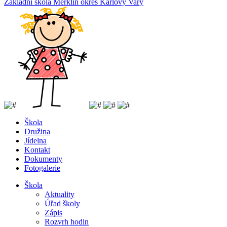
Základní
škola
Merklín
okres Karlovy Vary
Škola
Družina
Jídelna
Kontakt
Dokumenty
Fotogalerie
Škola
Aktuality
Úřad školy
Zápis
Rozvrh hodin