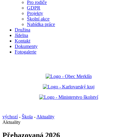
Pro rodiče
GDPR
Projekty
Školní akce
Nabídka práce
Družina
Jídelna
Kontakt
Dokumenty
Fotogalerie
výchozí
-
Škola
-
Aktuality
Aktuality
Přehazovaná 2026