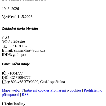
19. 3. 2026
Vyvěšení:
11.5.2026
Základní škola Merklín
č. 31
362 34 Merklín
Tel:
353 618 182
E-mail:
zs.merklin@volny.cz
IDDS:
gu9mprx
Fakturační údaje
IČ:
71004777
DIČ:
CZ71004777
Účet:
803 468 379/0800, Česká spořitelna
Mapa webu
|
Nastavení cookies
Prohlášení o cookies
|
Prohlášení o
přístupnosti
|
RSS
Úřední hodiny