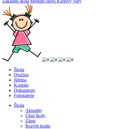
Základní
škola
Merklín
okres Karlovy Vary
Škola
Družina
Jídelna
Kontakt
Dokumenty
Fotogalerie
Škola
Aktuality
Úřad školy
Zápis
Rozvrh hodin