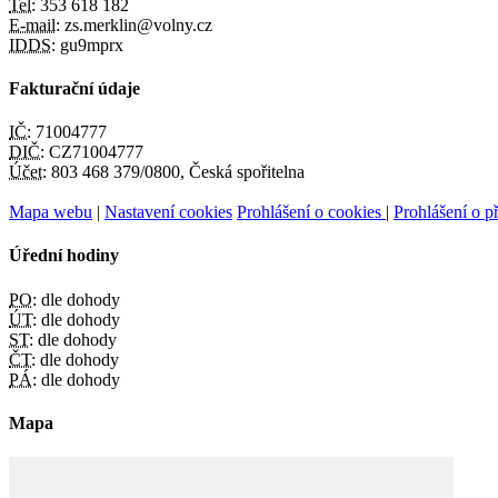
Tel:
353 618 182
E-mail:
zs.merklin@volny.cz
IDDS:
gu9mprx
Fakturační údaje
IČ:
71004777
DIČ:
CZ71004777
Účet:
803 468 379/0800, Česká spořitelna
Mapa webu
|
Nastavení cookies
Prohlášení o cookies
|
Prohlášení o př
Úřední hodiny
PO:
dle dohody
ÚT:
dle dohody
ST:
dle dohody
ČT:
dle dohody
PÁ:
dle dohody
Mapa