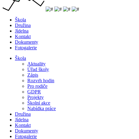
Škola
Družina
Jídelna
Kontakt
Dokumenty
Fotogalerie
Škola
Aktuality
Úřad školy
Zápis
Rozvrh hodin
Pro rodiče
GDPR
Projekty
Školní akce
Nabídka práce
Družina
Jídelna
Kontakt
Dokumenty
Fotogalerie