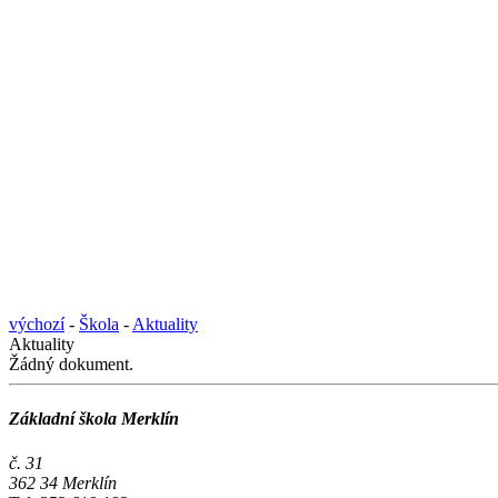
výchozí
-
Škola
-
Aktuality
Aktuality
Žádný dokument.
Základní škola Merklín
č. 31
362 34 Merklín