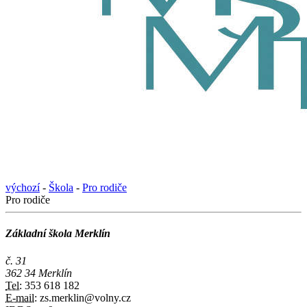
výchozí
-
Škola
-
Pro rodiče
Pro rodiče
Základní škola Merklín
č. 31
362 34 Merklín
Tel:
353 618 182
E-mail:
zs.merklin@volny.cz