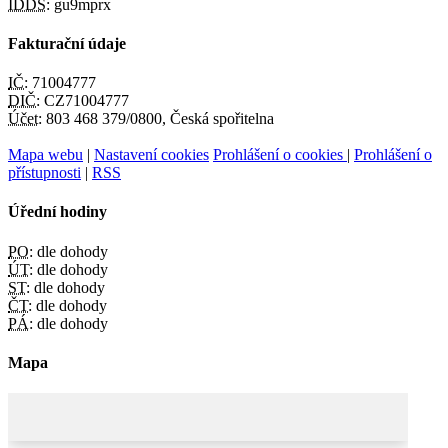
IDDS:
gu9mprx
Fakturační údaje
IČ:
71004777
DIČ:
CZ71004777
Účet:
803 468 379/0800, Česká spořitelna
Mapa webu
|
Nastavení cookies
Prohlášení o cookies
|
Prohlášení o
přístupnosti
|
RSS
Úřední hodiny
PO:
dle dohody
ÚT:
dle dohody
ST:
dle dohody
ČT:
dle dohody
PÁ:
dle dohody
Mapa