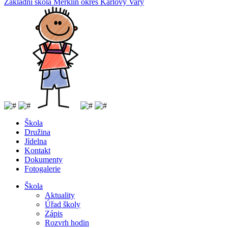
Základní
škola
Merklín
okres Karlovy Vary
Škola
Družina
Jídelna
Kontakt
Dokumenty
Fotogalerie
Škola
Aktuality
Úřad školy
Zápis
Rozvrh hodin