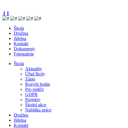
❙❙
Škola
Družina
Jídelna
Kontakt
Dokumenty
Fotogalerie
Škola
Aktuality
Úřad školy
Zápis
Rozvrh hodin
Pro rodiče
GDPR
Projekty
Školní akce
Nabídka práce
Družina
Jídelna
Kontakt