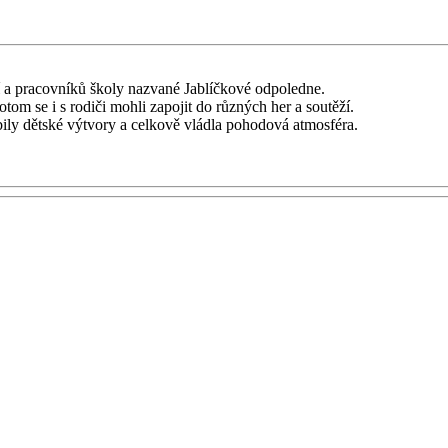
ětí a pracovníků školy nazvané Jablíčkové odpoledne.
tom se i s rodiči mohli zapojit do různých her a soutěží.
bily dětské výtvory a celkově vládla pohodová atmosféra.