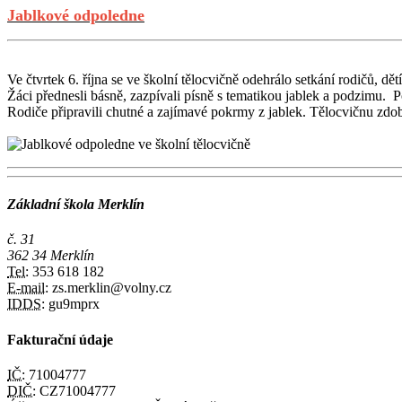
Jablkové odpoledne
Ve čtvrtek 6. října se ve školní tělocvičně odehrálo setkání rodičů, d
Žáci přednesli básně, zazpívali písně s tematikou jablek a podzimu. Po
Rodiče připravili chutné a zajímavé pokrmy z jablek. Tělocvičnu zdo
Základní škola Merklín
č. 31
362 34 Merklín
Tel:
353 618 182
E-mail:
zs.merklin@volny.cz
IDDS:
gu9mprx
Fakturační údaje
IČ:
71004777
DIČ:
CZ71004777