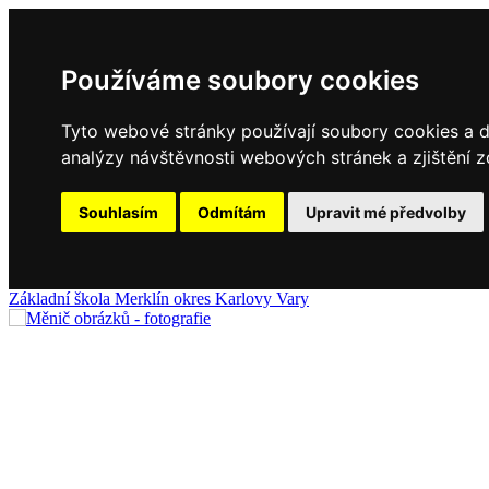
Používáme soubory cookies
Tyto webové stránky používají soubory cookies a da
analýzy návštěvnosti webových stránek a zjištění z
Souhlasím
Odmítám
Upravit mé předvolby
Základní
škola
Merklín
okres Karlovy Vary