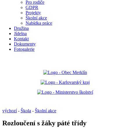
Pro rodiče
GDPR
Projekty
Školní akce
Nabídka práce
Družina
Jídelna
Kontakt
Dokumenty
Fotogalerie
výchozí
-
Škola
-
Školní akce
Rozloučení s žáky páté třídy