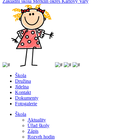
Základní
škola
Merklín
okres Karlovy Vary
Škola
Družina
Jídelna
Kontakt
Dokumenty
Fotogalerie
Škola
Aktuality
Úřad školy
Zápis
Rozvrh hodin