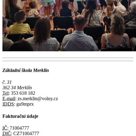
Základní škola Merklín
č. 31
362 34 Merklín
Tel:
353 618 182
E-mail:
zs.merklin@volny.cz
IDDS:
gu9mprx
Fakturační údaje
IČ:
71004777
DIČ:
CZ71004777