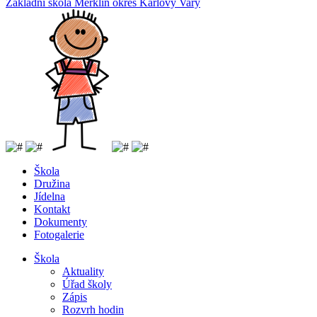
Základní
škola
Merklín
okres Karlovy Vary
Škola
Družina
Jídelna
Kontakt
Dokumenty
Fotogalerie
Škola
Aktuality
Úřad školy
Zápis
Rozvrh hodin