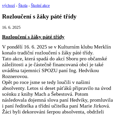
výchozí
-
Škola
-
Školní akce
Rozloučení s žáky páté třídy
16. 6. 2025
Rozloučení s žáky páté třídy
V pondělí 16. 6. 2025 se v Kulturním klubu Merklín
konalo tradiční rozloučení s žáky páté třídy.
Tato akce, která spadá do akcí Sboru pro občanské
záležitosti a je částečně financovaná obcí je také
uváděna tajemnicí SPOZU paní Ing. Hedvikou
Roznerovou.
Opět po roce jsme se tedy loučili v našimi
absolventy. Letos si deset páťáků připravilo na úvod
scénku z knihy Mach a Šebestová. Potom
následovala dojemná slova paní Hedviky, promluvila
i paní ředitelka a třídní učitelka paní Marie Jirková.
Žáci byli dekorováni šerpou absolventa, obdrželi