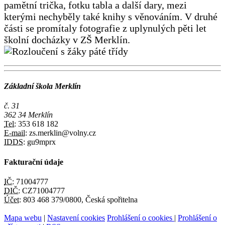
pamětní trička, fotku tabla a další dary, mezi
kterými nechyběly také knihy s věnováním. V druhé
části se promítaly fotografie z uplynulých pěti let
školní docházky v ZŠ Merklín.
Základní škola Merklín
č. 31
362 34 Merklín
Tel:
353 618 182
E-mail:
zs.merklin@volny.cz
IDDS:
gu9mprx
Fakturační údaje
IČ:
71004777
DIČ:
CZ71004777
Účet:
803 468 379/0800, Česká spořitelna
Mapa webu
|
Nastavení cookies
Prohlášení o cookies
|
Prohlášení o