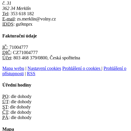
č. 31
362 34 Merklín
Tel:
353 618 182
E-mail:
zs.merklin@volny.cz
IDDS:
gu9mprx
Fakturační údaje
IČ:
71004777
DIČ:
CZ71004777
Účet:
803 468 379/0800, Česká spořitelna
Mapa webu
|
Nastavení cookies
Prohlášení o cookies
|
Prohlášení o
přístupnosti
|
RSS
Úřední hodiny
PO:
dle dohody
ÚT:
dle dohody
ST:
dle dohody
ČT:
dle dohody
PÁ:
dle dohody
Mapa