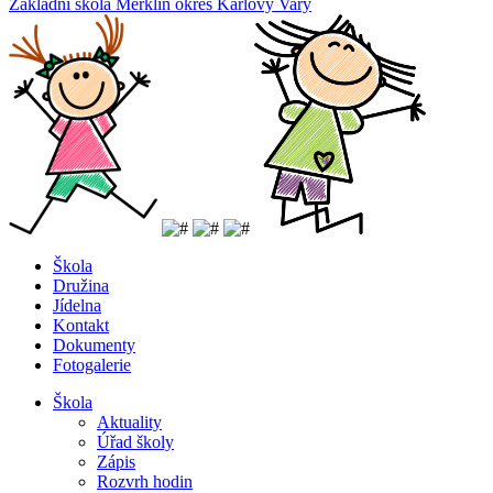
Základní
škola
Merklín
okres Karlovy Vary
Škola
Družina
Jídelna
Kontakt
Dokumenty
Fotogalerie
Škola
Aktuality
Úřad školy
Zápis
Rozvrh hodin