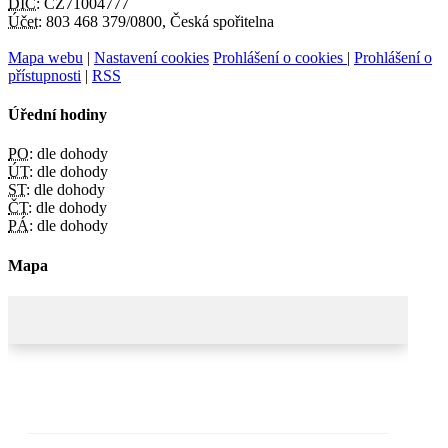
DIČ:
CZ71004777
Účet:
803 468 379/0800, Česká spořitelna
Mapa webu
|
Nastavení cookies
Prohlášení o cookies
|
Prohlášení o
přístupnosti
|
RSS
Úřední hodiny
PO:
dle dohody
ÚT:
dle dohody
ST:
dle dohody
ČT:
dle dohody
PÁ:
dle dohody
Mapa