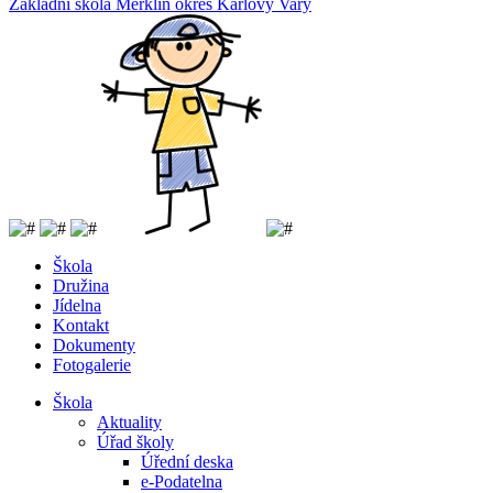
Základní
škola
Merklín
okres Karlovy Vary
Škola
Družina
Jídelna
Kontakt
Dokumenty
Fotogalerie
Škola
Aktuality
Úřad školy
Úřední deska
e-Podatelna