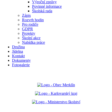
Výroční zprávy
Povinné informace
Školská rada
Zápis
Rozvrh hodin
Pro rodiče
GDPR
Projekty
Školní akce
Nabídka práce
Družina
Jídelna
Kontakt
Dokumenty
Fotogalerie