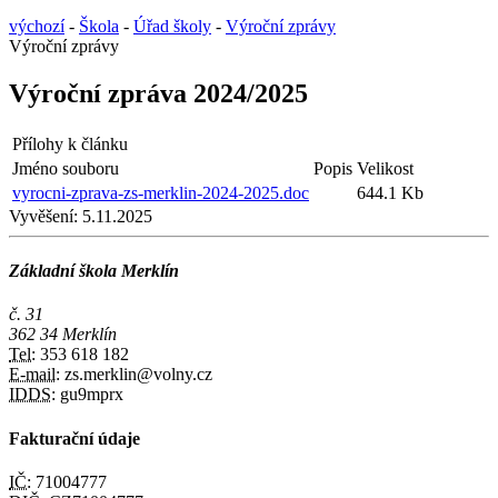
výchozí
-
Škola
-
Úřad školy
-
Výroční zprávy
Výroční zprávy
Výroční zpráva 2024/2025
Přílohy k článku
Jméno souboru
Popis
Velikost
vyrocni-zprava-zs-merklin-2024-2025.doc
644.1 Kb
Vyvěšení:
5.11.2025
Základní škola Merklín
č. 31
362 34 Merklín
Tel:
353 618 182
E-mail:
zs.merklin@volny.cz
IDDS:
gu9mprx
Fakturační údaje
IČ:
71004777